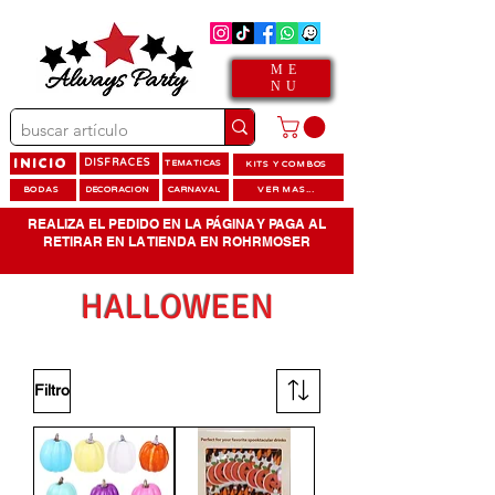
ME
NU
INICIO
DISFRACES
TEMATICAS
KITS Y COMBOS
BODAS
DECORACION
CARNAVAL
VER MAS...
REALIZA EL PEDIDO EN LA PÁGINA Y PAGA AL
RETIRAR EN LA TIENDA EN ROHRMOSER
HALLOWEEN
Filtro