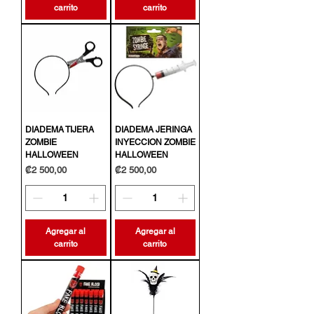
carrito
carrito
DIADEMA TIJERA
DIADEMA JERINGA
ZOMBIE
INYECCION ZOMBIE
HALLOWEEN
HALLOWEEN
Precio
Precio
₡2 500,00
₡2 500,00
Agregar al
Agregar al
carrito
carrito