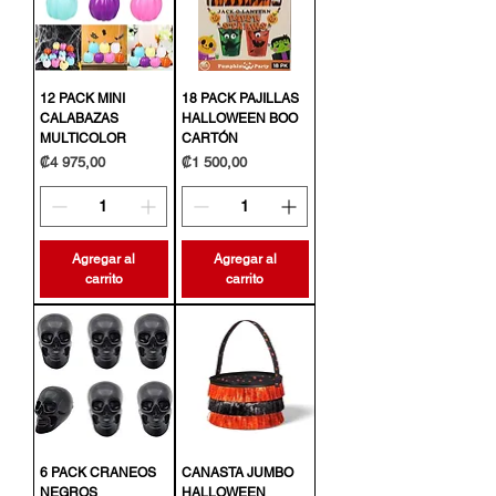
12 PACK MINI
18 PACK PAJILLAS
CALABAZAS
HALLOWEEN BOO
MULTICOLOR
CARTÓN
Precio
Precio
₡4 975,00
₡1 500,00
Agregar al
Agregar al
carrito
carrito
6 PACK CRANEOS
CANASTA JUMBO
NEGROS
HALLOWEEN