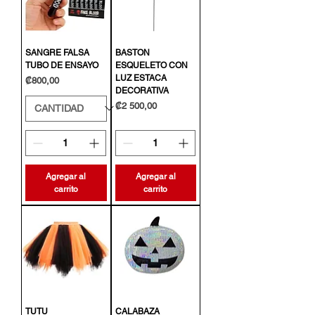
SANGRE FALSA
BASTON
TUBO DE ENSAYO
ESQUELETO CON
LUZ ESTACA
Precio
₡800,00
DECORATIVA
Precio
₡2 500,00
Agregar al
Agregar al
carrito
carrito
TUTU
CALABAZA