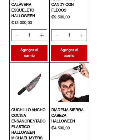
CALAVERA
CANDY CON
ESQUELETO
FLECOS
HALLOWEEN
Precio
₡9 500,00
Precio
₡12 000,00
Agregar al
Agregar al
carrito
carrito
CUCHILLO ANCHO
DIADEMA SIERRA
COCINA
CABEZA
ENSANGRENTADO
HALLOWEEN
PLASTICO
Precio
₡4 500,00
HALLOWEEN
MICHAEL MYERS