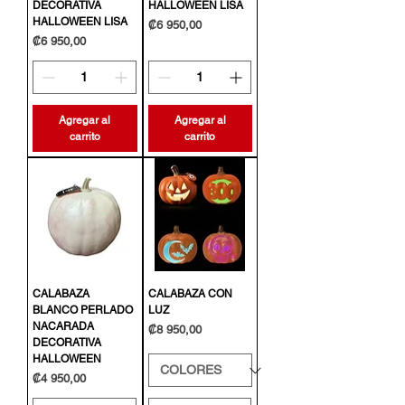
DECORATIVA
HALLOWEEN LISA
HALLOWEEN LISA
Precio
₡6 950,00
Precio
₡6 950,00
Agregar al
Agregar al
carrito
carrito
CALABAZA
CALABAZA CON
BLANCO PERLADO
LUZ
NACARADA
Precio
₡8 950,00
DECORATIVA
HALLOWEEN
Precio
₡4 950,00