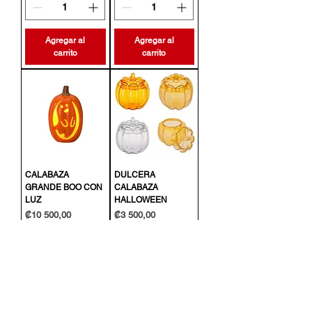
Agregar al
Agregar al
carrito
carrito
CALABAZA
DULCERA
GRANDE BOO CON
CALABAZA
LUZ
HALLOWEEN
Precio
Precio
₡10 500,00
₡3 500,00
Agregar al
Agregar al