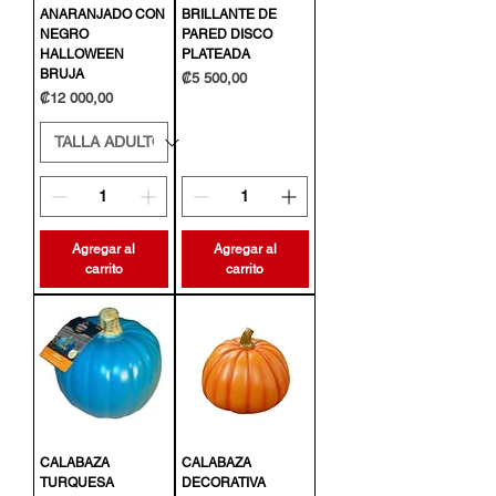
ANARANJADO CON
BRILLANTE DE
NEGRO
PARED DISCO
HALLOWEEN
PLATEADA
BRUJA
Precio
₡5 500,00
Precio
₡12 000,00
Agregar al
Agregar al
carrito
carrito
CALABAZA
CALABAZA
TURQUESA
DECORATIVA