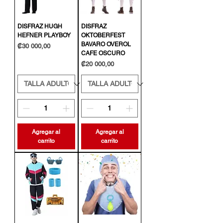
DISFRAZ HUGH
DISFRAZ
HEFNER PLAYBOY
OKTOBERFEST
BAVARO OVEROL
Precio
₡30 000,00
CAFE OSCURO
Precio
₡20 000,00
Agregar al
Agregar al
carrito
carrito