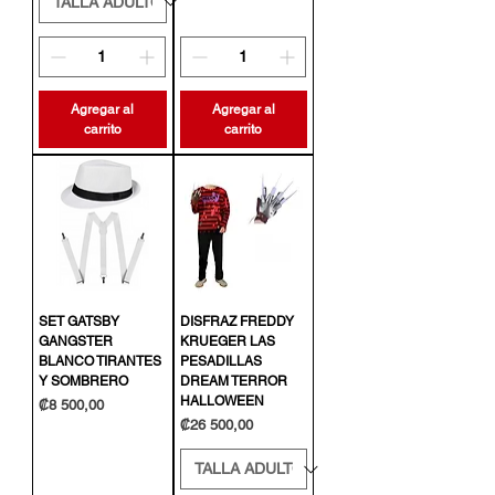
Agregar al
Agregar al
carrito
carrito
SET GATSBY
DISFRAZ FREDDY
GANGSTER
KRUEGER LAS
BLANCO TIRANTES
PESADILLAS
Y SOMBRERO
DREAM TERROR
HALLOWEEN
Precio
₡8 500,00
Precio
₡26 500,00