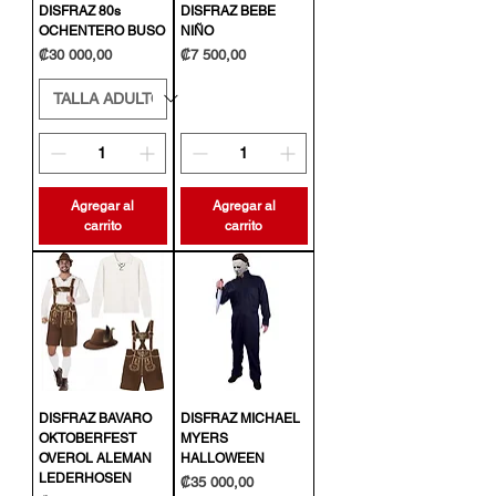
DISFRAZ 80s
DISFRAZ BEBE
OCHENTERO BUSO
NIÑO
Precio
Precio
₡30 000,00
₡7 500,00
Agregar al
Agregar al
carrito
carrito
DISFRAZ BAVARO
DISFRAZ MICHAEL
OKTOBERFEST
MYERS
OVEROL ALEMAN
HALLOWEEN
LEDERHOSEN
Precio
₡35 000,00