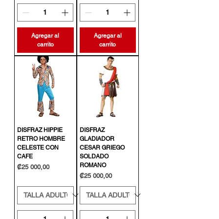
Agregar al
Agregar al
carrito
carrito
DISFRAZ HIPPIE
DISFRAZ
RETRO HOMBRE
GLADIADOR
CELESTE CON
CESAR GRIEGO
CAFE
SOLDADO
ROMANO
Precio
₡25 000,00
Precio
₡25 000,00