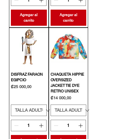
Agregar al
Agregar al
carrito
carrito
DISFRAZ FARAON
CHAQUETA HIPPIE
EGIPCIO
OVERSIZED
JACKET TIE DYE
Precio
₡25 000,00
RETRO UNISEX
Precio
₡14 000,00