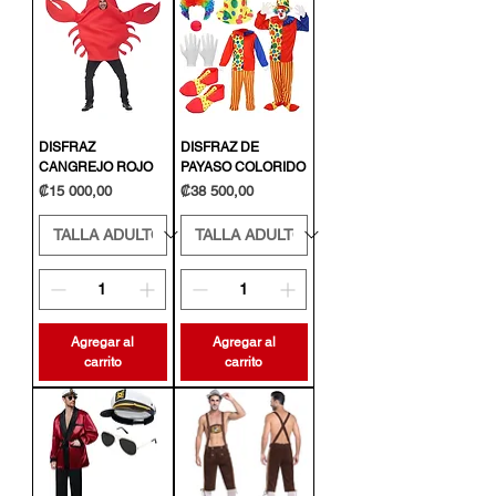
DISFRAZ
DISFRAZ DE
CANGREJO ROJO
PAYASO COLORIDO
Precio
Precio
₡15 000,00
₡38 500,00
Agregar al
Agregar al
carrito
carrito