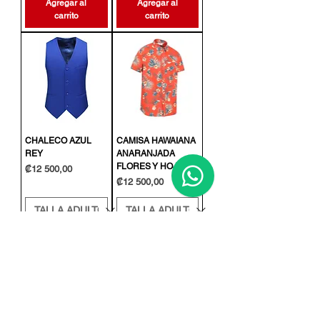
Agregar al
Agregar al
carrito
carrito
CHALECO AZUL
CAMISA HAWAIANA
REY
ANARANJADA
FLORES Y HOJAS
Precio
₡12 500,00
Precio
₡12 500,00
Agregar al
Agregar al
carrito
carrito