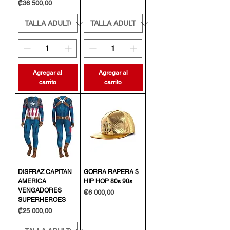
Precio
₡36 500,00
Agregar al
Agregar al
carrito
carrito
DISFRAZ CAPITAN
GORRA RAPERA $
AMERICA
HIP HOP 80s 90s
VENGADORES
Precio
₡6 000,00
SUPERHEROES
Precio
₡25 000,00