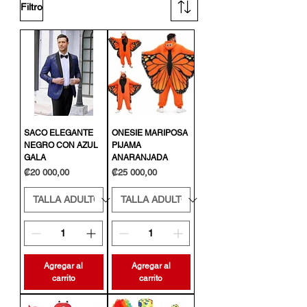
Filtro
SACO ELEGANTE
ONESIE MARIPOSA
NEGRO CON AZUL
PIJAMA
GALA
ANARANJADA
Precio
Precio
₡20 000,00
₡25 000,00
Agregar al
Agregar al
carrito
carrito