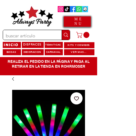
ME
NU
INICIO
DISFRACES
TEMATICAS
KITS Y COMBOS
BODAS
DECORACION
CARNAVAL
VER MAS...
REALIZA EL PEDIDO EN LA PÁGINA Y PAGA AL
RETIRAR EN LA TIENDA EN ROHRMOSER