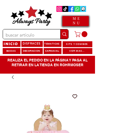
ME
NU
INICIO
DISFRACES
TEMATICAS
KITS Y COMBOS
BODAS
DECORACION
CARNAVAL
VER MAS...
REALIZA EL PEDIDO EN LA PÁGINA Y PAGA AL
RETIRAR EN LA TIENDA EN ROHRMOSER