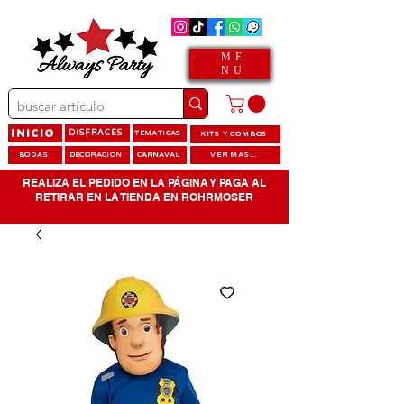
ME
NU
INICIO
DISFRACES
TEMATICAS
KITS Y COMBOS
BODAS
DECORACION
CARNAVAL
VER MAS...
REALIZA EL PEDIDO EN LA PÁGINA Y PAGA AL
RETIRAR EN LA TIENDA EN ROHRMOSER