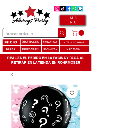
ME
NU
INICIO
DISFRACES
TEMATICAS
KITS Y COMBOS
BODAS
DECORACION
CARNAVAL
VER MAS...
REALIZA EL PEDIDO EN LA PÁGINA Y PAGA AL
RETIRAR EN LA TIENDA EN ROHRMOSER