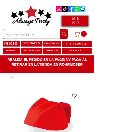
ME
NU
INICIO
DISFRACES
TEMATICAS
KITS Y COMBOS
BODAS
DECORACION
CARNAVAL
VER MAS...
REALIZA EL PEDIDO EN LA PÁGINA Y PAGA AL
RETIRAR EN LA TIENDA EN ROHRMOSER