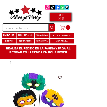
ME
NU
INICIO
DISFRACES
TEMATICAS
KITS Y COMBOS
BODAS
DECORACION
CARNAVAL
VER MAS...
REALIZA EL PEDIDO EN LA PÁGINA Y PAGA AL
RETIRAR EN LA TIENDA EN ROHRMOSER