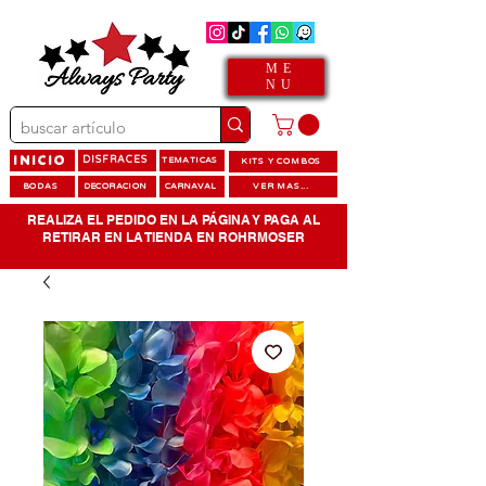
ME
NU
INICIO
DISFRACES
TEMATICAS
KITS Y COMBOS
BODAS
DECORACION
CARNAVAL
VER MAS...
REALIZA EL PEDIDO EN LA PÁGINA Y PAGA AL
RETIRAR EN LA TIENDA EN ROHRMOSER