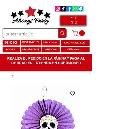
ME
NU
INICIO
DISFRACES
TEMATICAS
KITS Y COMBOS
BODAS
DECORACION
CARNAVAL
VER MAS...
REALIZA EL PEDIDO EN LA PÁGINA Y PAGA AL
RETIRAR EN LA TIENDA EN ROHRMOSER