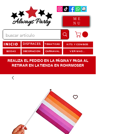
ME
NU
INICIO
DISFRACES
TEMATICAS
KITS Y COMBOS
BODAS
DECORACION
CARNAVAL
VER MAS...
REALIZA EL PEDIDO EN LA PÁGINA Y PAGA AL
RETIRAR EN LA TIENDA EN ROHRMOSER