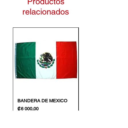
Productos
relacionados
BANDERA DE MEXICO
BANDERA BRASIL
GRANDE
Precio
₡6 000,00
Precio
₡6 000,00