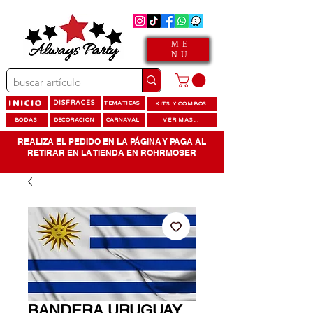
ME
NU
INICIO
DISFRACES
TEMATICAS
KITS Y COMBOS
BODAS
DECORACION
CARNAVAL
VER MAS...
REALIZA EL PEDIDO EN LA PÁGINA Y PAGA AL
RETIRAR EN LA TIENDA EN ROHRMOSER
BANDERA URUGUAY