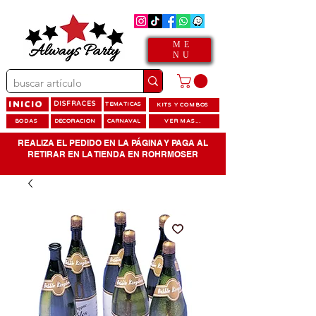
ME
NU
INICIO
DISFRACES
TEMATICAS
KITS Y COMBOS
BODAS
DECORACION
CARNAVAL
VER MAS...
REALIZA EL PEDIDO EN LA PÁGINA Y PAGA AL
RETIRAR EN LA TIENDA EN ROHRMOSER