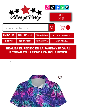
ME
NU
INICIO
DISFRACES
TEMATICAS
KITS Y COMBOS
BODAS
DECORACION
CARNAVAL
VER MAS...
REALIZA EL PEDIDO EN LA PÁGINA Y PAGA AL
RETIRAR EN LA TIENDA EN ROHRMOSER