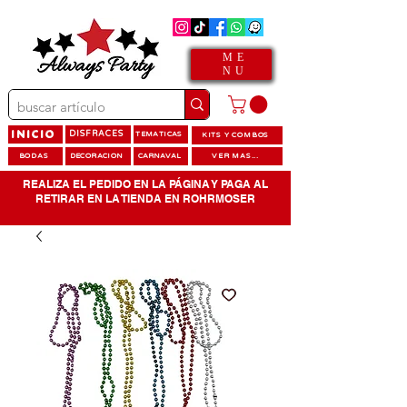
ME
NU
INICIO
DISFRACES
TEMATICAS
KITS Y COMBOS
BODAS
DECORACION
CARNAVAL
VER MAS...
REALIZA EL PEDIDO EN LA PÁGINA Y PAGA AL
RETIRAR EN LA TIENDA EN ROHRMOSER