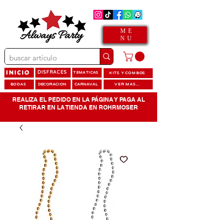
ME
NU
INICIO
DISFRACES
TEMATICAS
KITS Y COMBOS
BODAS
DECORACION
CARNAVAL
VER MAS...
REALIZA EL PEDIDO EN LA PÁGINA Y PAGA AL
RETIRAR EN LA TIENDA EN ROHRMOSER