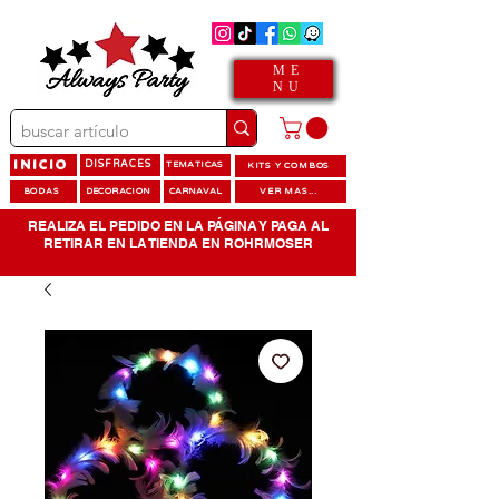
ME
NU
INICIO
DISFRACES
TEMATICAS
KITS Y COMBOS
BODAS
DECORACION
CARNAVAL
VER MAS...
REALIZA EL PEDIDO EN LA PÁGINA Y PAGA AL
RETIRAR EN LA TIENDA EN ROHRMOSER