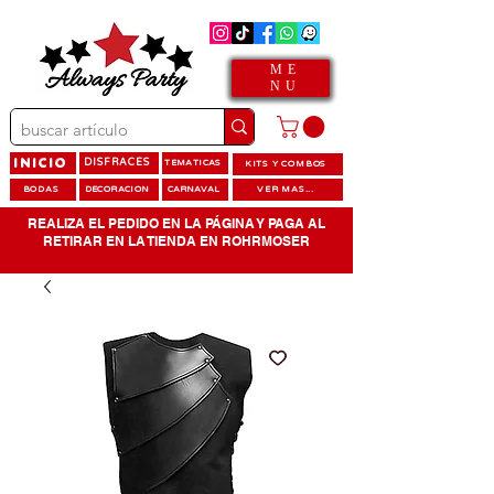
ME
NU
INICIO
DISFRACES
TEMATICAS
KITS Y COMBOS
BODAS
DECORACION
CARNAVAL
VER MAS...
REALIZA EL PEDIDO EN LA PÁGINA Y PAGA AL
RETIRAR EN LA TIENDA EN ROHRMOSER