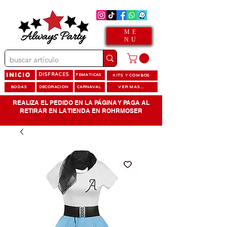
ME
NU
INICIO
DISFRACES
TEMATICAS
KITS Y COMBOS
BODAS
DECORACION
CARNAVAL
VER MAS...
REALIZA EL PEDIDO EN LA PÁGINA Y PAGA AL
RETIRAR EN LA TIENDA EN ROHRMOSER