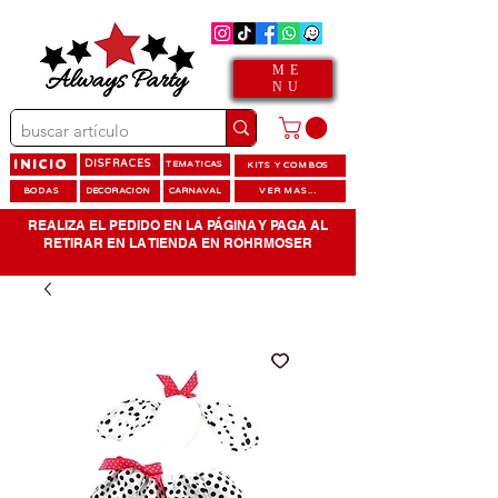
ME
NU
INICIO
DISFRACES
TEMATICAS
KITS Y COMBOS
BODAS
DECORACION
CARNAVAL
VER MAS...
REALIZA EL PEDIDO EN LA PÁGINA Y PAGA AL
RETIRAR EN LA TIENDA EN ROHRMOSER