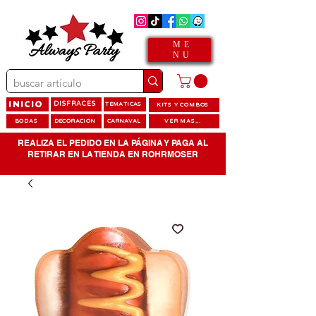
ME
NU
INICIO
DISFRACES
TEMATICAS
KITS Y COMBOS
BODAS
DECORACION
CARNAVAL
VER MAS...
REALIZA EL PEDIDO EN LA PÁGINA Y PAGA AL
RETIRAR EN LA TIENDA EN ROHRMOSER