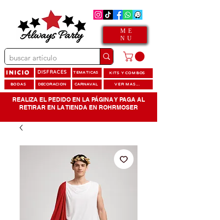
ME
NU
INICIO
DISFRACES
TEMATICAS
KITS Y COMBOS
BODAS
DECORACION
CARNAVAL
VER MAS...
REALIZA EL PEDIDO EN LA PÁGINA Y PAGA AL
RETIRAR EN LA TIENDA EN ROHRMOSER