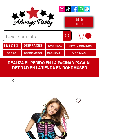
ME
NU
INICIO
DISFRACES
TEMATICAS
KITS Y COMBOS
BODAS
DECORACION
CARNAVAL
VER MAS...
REALIZA EL PEDIDO EN LA PÁGINA Y PAGA AL
RETIRAR EN LA TIENDA EN ROHRMOSER