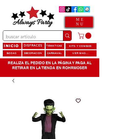
ME
NU
INICIO
DISFRACES
TEMATICAS
KITS Y COMBOS
BODAS
DECORACION
CARNAVAL
VER MAS...
REALIZA EL PEDIDO EN LA PÁGINA Y PAGA AL
RETIRAR EN LA TIENDA EN ROHRMOSER