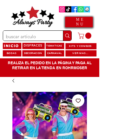
ME
NU
INICIO
DISFRACES
TEMATICAS
KITS Y COMBOS
BODAS
DECORACION
CARNAVAL
VER MAS...
REALIZA EL PEDIDO EN LA PÁGINA Y PAGA AL
RETIRAR EN LA TIENDA EN ROHRMOSER