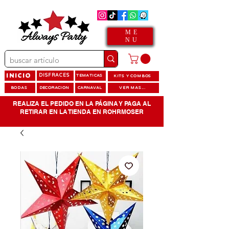
ME
NU
INICIO
DISFRACES
TEMATICAS
KITS Y COMBOS
BODAS
DECORACION
CARNAVAL
VER MAS...
REALIZA EL PEDIDO EN LA PÁGINA Y PAGA AL
RETIRAR EN LA TIENDA EN ROHRMOSER