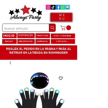
ME
NU
INICIO
DISFRACES
TEMATICAS
KITS Y COMBOS
BODAS
DECORACION
CARNAVAL
VER MAS...
REALIZA EL PEDIDO EN LA PÁGINA Y PAGA AL
RETIRAR EN LA TIENDA EN ROHRMOSER