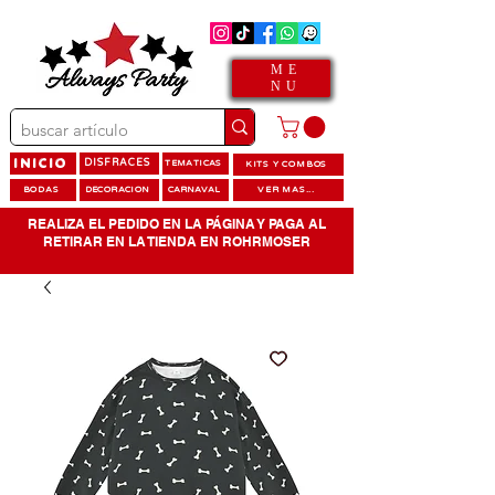
ME
NU
INICIO
DISFRACES
TEMATICAS
KITS Y COMBOS
BODAS
DECORACION
CARNAVAL
VER MAS...
REALIZA EL PEDIDO EN LA PÁGINA Y PAGA AL
RETIRAR EN LA TIENDA EN ROHRMOSER