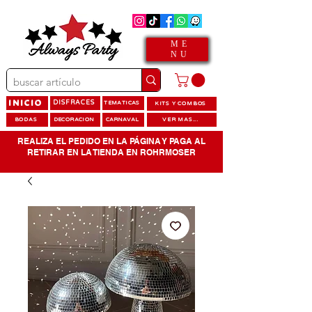
ME
NU
INICIO
DISFRACES
TEMATICAS
KITS Y COMBOS
BODAS
DECORACION
CARNAVAL
VER MAS...
REALIZA EL PEDIDO EN LA PÁGINA Y PAGA AL
RETIRAR EN LA TIENDA EN ROHRMOSER