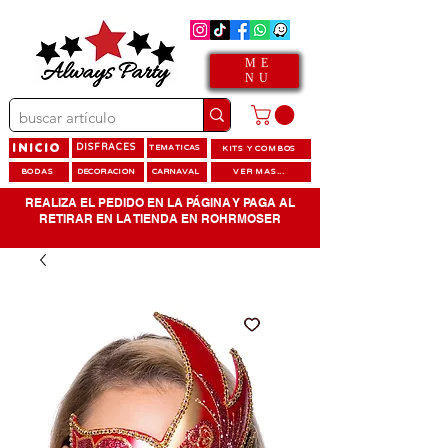
ME
NU
INICIO
DISFRACES
TEMATICAS
KITS Y COMBOS
BODAS
DECORACION
CARNAVAL
VER MAS...
REALIZA EL PEDIDO EN LA PÁGINA Y PAGA AL
RETIRAR EN LA TIENDA EN ROHRMOSER