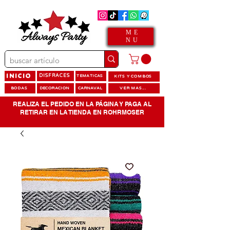
ME
NU
INICIO
DISFRACES
TEMATICAS
KITS Y COMBOS
BODAS
DECORACION
CARNAVAL
VER MAS...
REALIZA EL PEDIDO EN LA PÁGINA Y PAGA AL
RETIRAR EN LA TIENDA EN ROHRMOSER