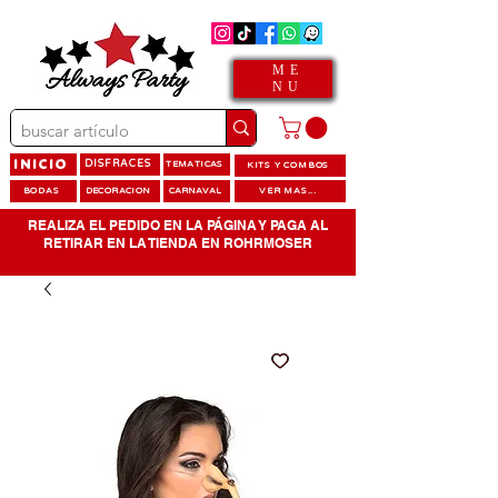
ME
NU
INICIO
DISFRACES
TEMATICAS
KITS Y COMBOS
BODAS
DECORACION
CARNAVAL
VER MAS...
REALIZA EL PEDIDO EN LA PÁGINA Y PAGA AL
RETIRAR EN LA TIENDA EN ROHRMOSER