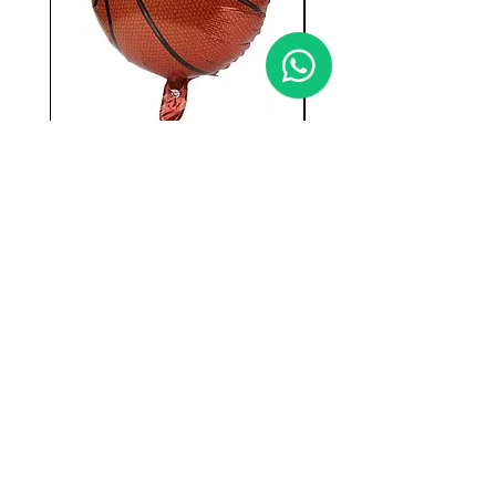
GLOBO BOLA DE
SET OREJAS DE C
BASKET 40 CMS
CHANCHITO CERDI
ANIMALES
Precio
₡1 500,00
Precio
₡2 500,00
Agregar al carrito
***Fotos Con fines ilustrativos, precios
pueden variar sin previo aviso***
Productos
sujetos a disponibilidad***