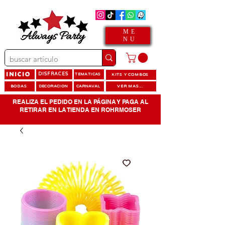
ME
NU
INICIO
DISFRACES
TEMATICAS
KITS Y COMBOS
BODAS
DECORACION
CARNAVAL
VER MAS...
REALIZA EL PEDIDO EN LA PÁGINA Y PAGA AL
RETIRAR EN LA TIENDA EN ROHRMOSER