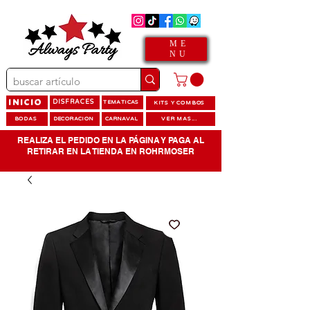
ME
NU
INICIO
DISFRACES
TEMATICAS
KITS Y COMBOS
BODAS
DECORACION
CARNAVAL
VER MAS...
REALIZA EL PEDIDO EN LA PÁGINA Y PAGA AL
RETIRAR EN LA TIENDA EN ROHRMOSER