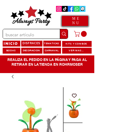
ME
NU
INICIO
DISFRACES
TEMATICAS
KITS Y COMBOS
BODAS
DECORACION
CARNAVAL
VER MAS...
REALIZA EL PEDIDO EN LA PÁGINA Y PAGA AL
RETIRAR EN LA TIENDA EN ROHRMOSER