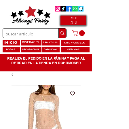
ME
NU
INICIO
DISFRACES
TEMATICAS
KITS Y COMBOS
BODAS
DECORACION
CARNAVAL
VER MAS...
REALIZA EL PEDIDO EN LA PÁGINA Y PAGA AL
RETIRAR EN LA TIENDA EN ROHRMOSER