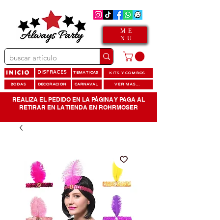
ME
NU
INICIO
DISFRACES
TEMATICAS
KITS Y COMBOS
BODAS
DECORACION
CARNAVAL
VER MAS...
REALIZA EL PEDIDO EN LA PÁGINA Y PAGA AL
RETIRAR EN LA TIENDA EN ROHRMOSER