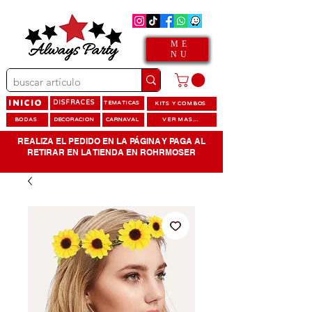
ME
NU
INICIO
DISFRACES
TEMATICAS
KITS Y COMBOS
BODAS
DECORACION
CARNAVAL
VER MAS...
REALIZA EL PEDIDO EN LA PÁGINA Y PAGA AL
RETIRAR EN LA TIENDA EN ROHRMOSER