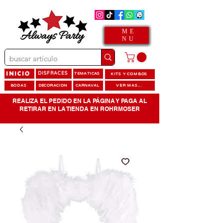
ME
NU
INICIO
DISFRACES
TEMATICAS
KITS Y COMBOS
BODAS
DECORACION
CARNAVAL
VER MAS...
REALIZA EL PEDIDO EN LA PÁGINA Y PAGA AL
RETIRAR EN LA TIENDA EN ROHRMOSER