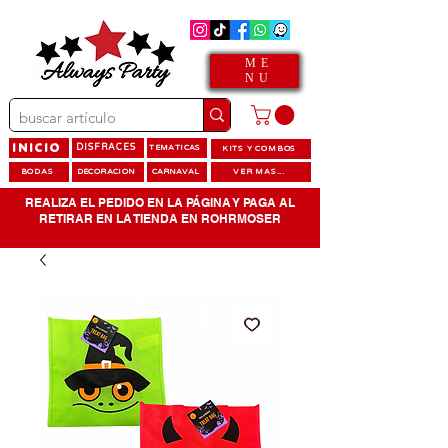
ME
NU
INICIO
DISFRACES
TEMATICAS
KITS Y COMBOS
BODAS
DECORACION
CARNAVAL
VER MAS...
REALIZA EL PEDIDO EN LA PÁGINA Y PAGA AL
RETIRAR EN LA TIENDA EN ROHRMOSER