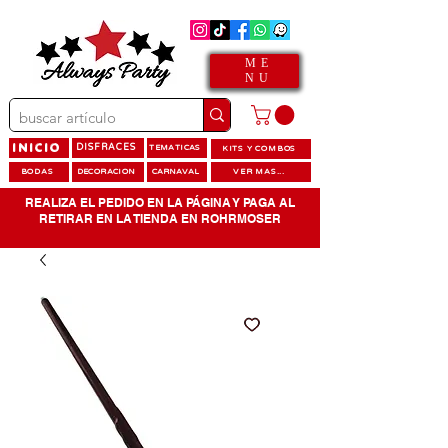
ME
NU
INICIO
DISFRACES
TEMATICAS
KITS Y COMBOS
BODAS
DECORACION
CARNAVAL
VER MAS...
REALIZA EL PEDIDO EN LA PÁGINA Y PAGA AL
RETIRAR EN LA TIENDA EN ROHRMOSER