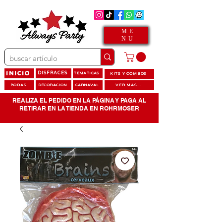
ME
NU
INICIO
DISFRACES
TEMATICAS
KITS Y COMBOS
BODAS
DECORACION
CARNAVAL
VER MAS...
REALIZA EL PEDIDO EN LA PÁGINA Y PAGA AL
RETIRAR EN LA TIENDA EN ROHRMOSER