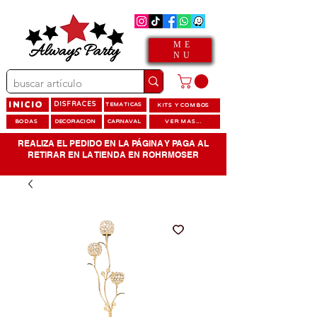
ME
NU
INICIO
DISFRACES
TEMATICAS
KITS Y COMBOS
BODAS
DECORACION
CARNAVAL
VER MAS...
REALIZA EL PEDIDO EN LA PÁGINA Y PAGA AL
RETIRAR EN LA TIENDA EN ROHRMOSER