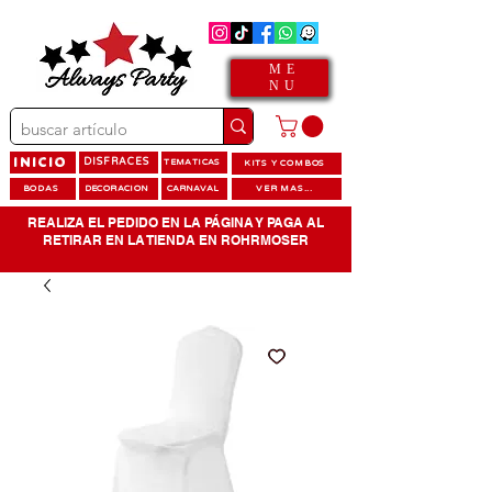
ME
NU
INICIO
DISFRACES
TEMATICAS
KITS Y COMBOS
BODAS
DECORACION
CARNAVAL
VER MAS...
REALIZA EL PEDIDO EN LA PÁGINA Y PAGA AL
RETIRAR EN LA TIENDA EN ROHRMOSER