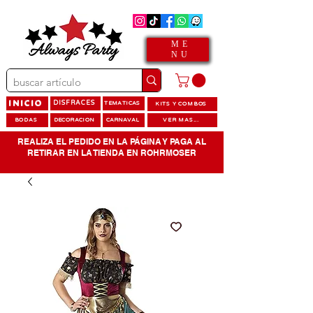
ME
NU
INICIO
DISFRACES
TEMATICAS
KITS Y COMBOS
BODAS
DECORACION
CARNAVAL
VER MAS...
REALIZA EL PEDIDO EN LA PÁGINA Y PAGA AL
RETIRAR EN LA TIENDA EN ROHRMOSER