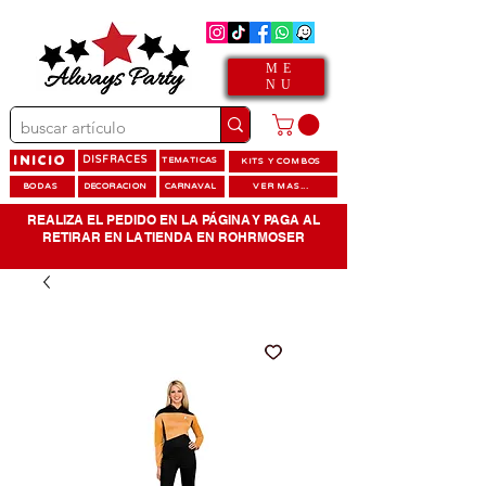
ME
NU
INICIO
DISFRACES
TEMATICAS
KITS Y COMBOS
BODAS
DECORACION
CARNAVAL
VER MAS...
REALIZA EL PEDIDO EN LA PÁGINA Y PAGA AL
RETIRAR EN LA TIENDA EN ROHRMOSER