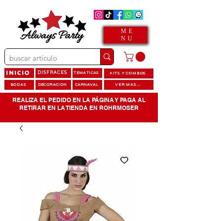
ME
NU
INICIO
DISFRACES
TEMATICAS
KITS Y COMBOS
BODAS
DECORACION
CARNAVAL
VER MAS...
REALIZA EL PEDIDO EN LA PÁGINA Y PAGA AL
RETIRAR EN LA TIENDA EN ROHRMOSER