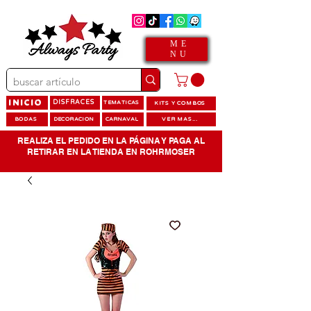
ME
NU
INICIO
DISFRACES
TEMATICAS
KITS Y COMBOS
BODAS
DECORACION
CARNAVAL
VER MAS...
REALIZA EL PEDIDO EN LA PÁGINA Y PAGA AL
RETIRAR EN LA TIENDA EN ROHRMOSER