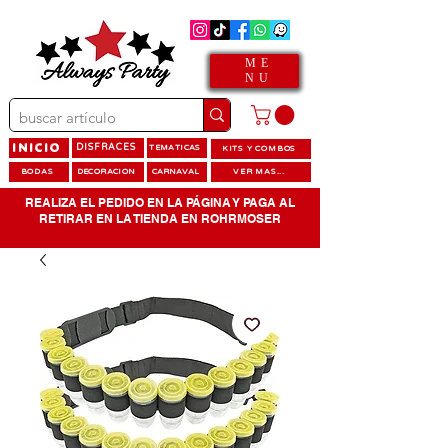
ME
NU
INICIO
DISFRACES
TEMATICAS
KITS Y COMBOS
BODAS
DECORACION
CARNAVAL
VER MAS...
REALIZA EL PEDIDO EN LA PÁGINA Y PAGA AL
RETIRAR EN LA TIENDA EN ROHRMOSER